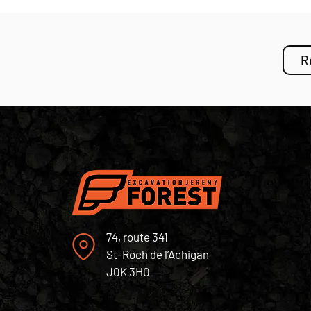
R
74, route 341
St-Roch de l’Achigan
J0K 3H0