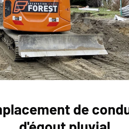
placement de condu
d'égout pluvial