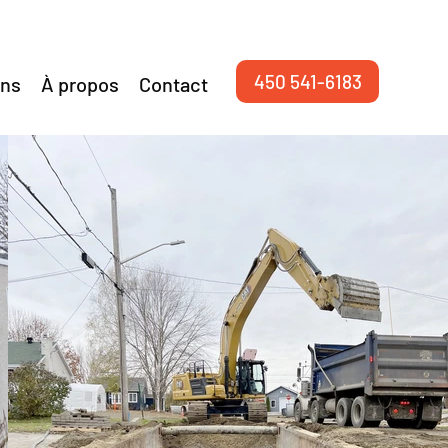
450 541-6183
ons
À propos
Contact